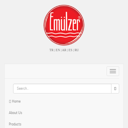
TR
|
EN
|
AR
|
ES
|
RU
Toggle
navigati
Home
About Us
Products